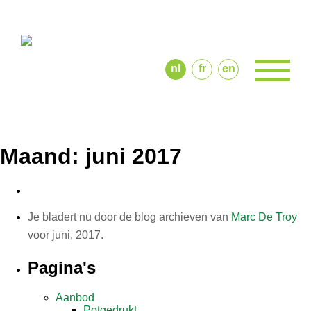
home
over ons
aanbod
nl
fr
en
contact
Maand:
juni 2017
Je bladert nu door de blog archieven van
Marc De Troy
voor juni, 2017.
Pagina's
Aanbod
Potgedrukt