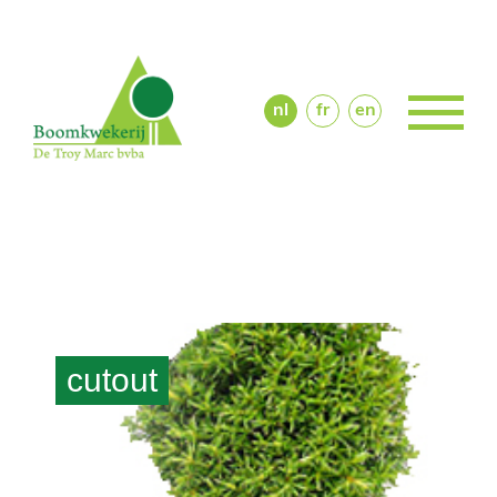
home
over ons
aanbod
nl
fr
en
contact
cutout